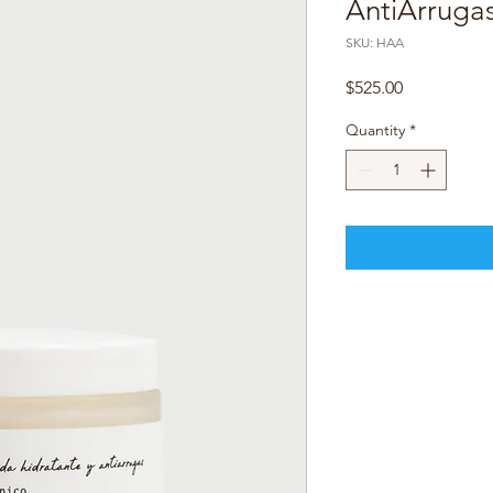
AntiArruga
SKU: HAA
Price
$525.00
Quantity
*